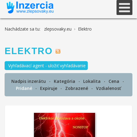
Nachádzate sa tu:
zlepsovaky.eu
Elektro
ELEKTRO
Vyhľadávací agent - uložiť vyhľadávanie
Nadpis inzerátu
Kategória
Lokalita
Cena
Pridané
Expiruje
Zobrazené
Vzdialenosť