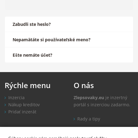
Zabudli ste heslo?
Nepamätáte si používateľské meno?
Ešte nemáte účet?
Rýchle
menu
O
nás
Inzercia
Zlepsovaky.eu
je inzertný
Nákup kreditov
portál s inzerciou zadarmo.
Pridať inzerát
Rady a tipy
Informácie
Kontakt