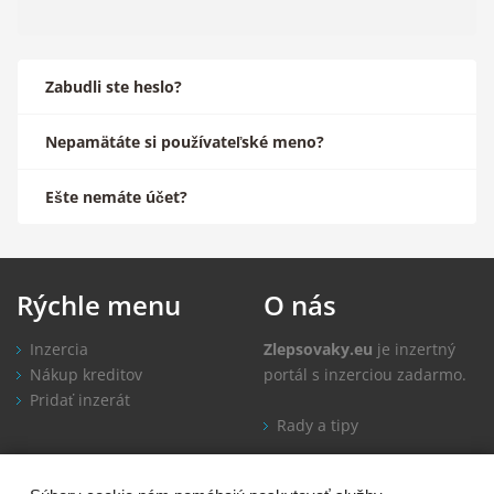
Zabudli ste heslo?
Nepamätáte si používateľské meno?
Ešte nemáte účet?
Rýchle
menu
O
nás
Inzercia
Zlepsovaky.eu
je inzertný
Nákup kreditov
portál s inzerciou zadarmo.
Pridať inzerát
Rady a tipy
Informácie
Kontakt