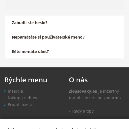
Zabudli ste heslo?
Nepamätáte si používateľské meno?
Ešte nemáte účet?
Rýchle
menu
O
nás
Inzercia
Zlepsovaky.eu
je inzertný
Nákup kreditov
portál s inzerciou zadarmo.
Pridať inzerát
Rady a tipy
Informácie
Kontakt