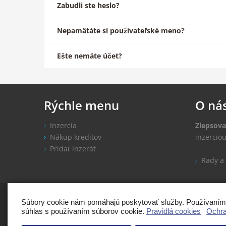
Zabudli ste heslo?
Nepamätáte si používateľské meno?
Ešte nemáte účet?
Rýchle
menu
O
ná
Inzercia
Zlepsova
Nákup kreditov
inzercio
Pridať inzerát
Rady a 
Copyright: Zleps
Súbory cookie nám pomáhajú poskytovať služby. Používaním n
súhlas s používaním súborov cookie.
Pravidlá cookies
Ochra