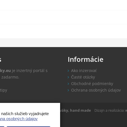
s
Informácie
ky.eu
je inzertný portál s
Ako inzerovať
u zadarmo.
Časté otázky
Obchodné podmienky
tipy
Ochrana osobných údajov
ovaky.eu 2014-2022
Inzercia, zlepšováky, hand made
Dizajn a realizácia:
ašich služieb vyjadrujete
na osobných údajov