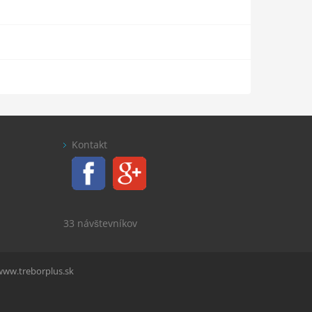
Kontakt
33 návštevníkov
www.treborplus.sk