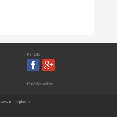
Kontakt
147 návštevníkov
:
www.treborplus.sk