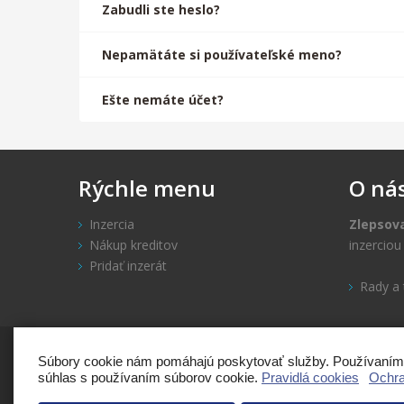
Zabudli ste heslo?
Nepamätáte si používateľské meno?
Ešte nemáte účet?
Rýchle
menu
O
ná
Inzercia
Zlepsov
Nákup kreditov
inzercio
Pridať inzerát
Rady a 
Copyright: Zlepso
Súbory cookie nám pomáhajú poskytovať služby. Používaním n
súhlas s používaním súborov cookie.
Pravidlá cookies
Ochra