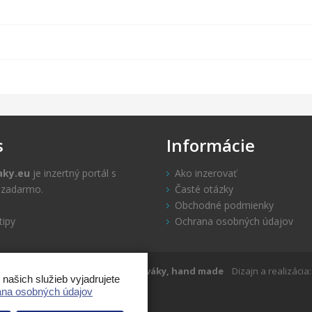
s
Informácie
aky.eu
je inzertný portál s
Ako inzerovať
u zadarmo.
Časté otázky
Obchodné podmienky
tipy
Ochrana osobných údajov
vaky.eu 2014-2022
Inzercia, zlepšováky, hand made
Dizajn a realizácia
ašich služieb vyjadrujete
na osobných údajov