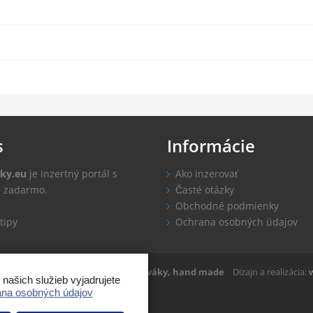
s
Informácie
ky.eu
je inzertný portál s
Ako inzerovať
u zadarmo.
Časté otázky
Obchodné podmienky
tipy
Ochrana osobných údajov
ovaky.eu 2014-2022
Inzercia, zlepšováky, hand made
Dizajn a realizácia:
ašich služieb vyjadrujete
na osobných údajov