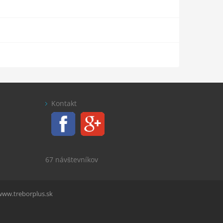
Kontakt
67 návštevníkov
www.treborplus.sk