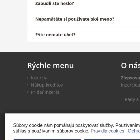
Zabudli ste heslo?
Nepamätáte si používateľské meno?
Ešte nemáte účet?
Rýchle
menu
O
ná
Inzercia
Zlepsova
Nákup kreditov
inzercio
Pridať inzerát
Rady a 
Copyright: Zleps
Súbory cookie nám pomáhajú poskytovať služby. Používaním n
súhlas s používaním súborov cookie.
Pravidlá cookies
Ochra