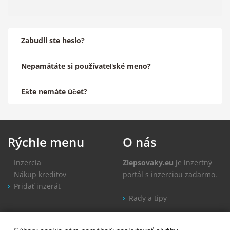
Zabudli ste heslo?
Nepamätáte si používateľské meno?
Ešte nemáte účet?
Rýchle
menu
O
nás
Inzercia
Zlepsovaky.eu
je inzertný
Nákup kreditov
portál s inzerciou zadarmo.
Pridať inzerát
Rady a tipy
Informácie
Kontakt