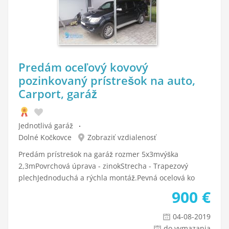
Predám oceľový kovový
pozinkovaný prístrešok na auto,
Carport, garáž
Jednotlivá garáž
Dolné Kočkovce
Zobraziť vzdialenosť
Predám prístrešok na garáž rozmer 5x3mvýška
2,3mPovrchová úprava - zinokStrecha - Trapezový
plechJednoduchá a rýchla montáž.Pevná ocelová ko
900
€
04-08-2019
do vymazania