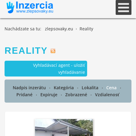
Nachádzate sa tu:
zlepsovaky.eu
Reality
REALITY
Vyhľadávací agent - uložiť
vyhľadávanie
Nadpis inzerátu
Kategória
Lokalita
Cena
Pridané
Expiruje
Zobrazené
Vzdialenosť