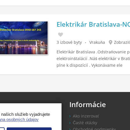
Elektrikár Bratislava-
3 izbové byty
Vrakuňa
Zobraziť
Elektrikár Bratislava .Odstraňovanie 
elektroinštalácií .Náš elektrikár v Brat
plne k dispozícií . Vykonávame ele
s
Informácie
ašich služieb vyjadrujete
ky.eu
je inzertný portál s
Ako inzerovať
na osobných údajov
u zadarmo.
Časté otázky
Obchodné podmienky