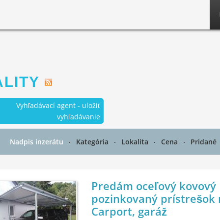
LITY
Vyhľadávací agent - uložiť
vyhľadávanie
Nadpis inzerátu
Kategória
Lokalita
Cena
Pridané
Predám oceľový kovový
pozinkovaný prístrešok 
Carport, garáž