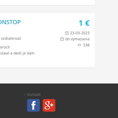
1
€
NONSTOP
23-03-2023
 vzdialenosť
do vymazania
538
porúch
islave a okolí je Vám
Kontakt