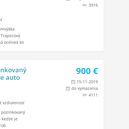
3916
sť
x3mvýška
 Trapezový
á ocelová ko
900
€
inkovaný
re auto
15-11-2019
do vymazania
4111
ť vzdialenosť
 pozinkovaný
a kedže je
yrob