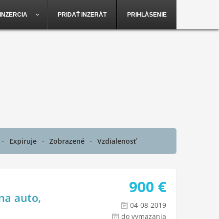
INZERCIA
PRIDAŤ INZERÁT
PRIHLÁSENIE
Expiruje
Zobrazené
Vzdialenosť
900
€
na auto,
04-08-2019
do vymazania