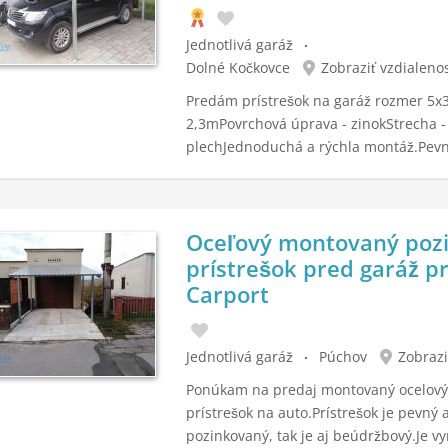
Jednotlivá garáž
Dolné Kočkovce
Zobraziť vzdialeno
Predám prístrešok na garáž rozmer 5
2,3mPovrchová úprava - zinokStrecha -
plechJednoduchá a rýchla montáž.Pevn
Oceľový montovaný poz
prístrešok pred garáž p
Carport
Jednotlivá garáž
Púchov
Zobrazi
Ponúkam na predaj montovaný ocelový
prístrešok na auto.Prístrešok je pevný 
pozinkovaný, tak je aj beúdržbový.Je v