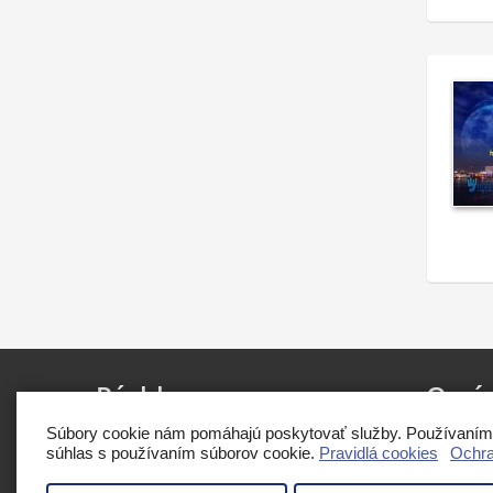
Rýchle
menu
O
ná
Súbory cookie nám pomáhajú poskytovať služby. Používaním n
Inzercia
Zlepsova
súhlas s používaním súborov cookie.
Pravidlá cookies
Ochra
Nákup kreditov
inzercio
Pridať inzerát