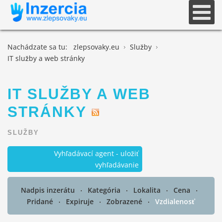
Nachádzate sa tu:
zlepsovaky.eu
Služby
IT služby a web stránky
IT SLUŽBY A WEB
STRÁNKY
SLUŽBY
Vyhľadávací agent - uložiť
vyhľadávanie
Nadpis inzerátu
Kategória
Lokalita
Cena
Pridané
Expiruje
Zobrazené
Vzdialenosť