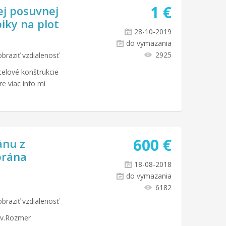
1
€
j posuvnej
piky na plot
28-10-2019
do vymazania
2925
braziť vzdialenosť
celové konštrukcie
re viac info mi
600
€
ánu z
brána
18-08-2018
do vymazania
6182
braziť vzdialenosť
ov.Rozmer