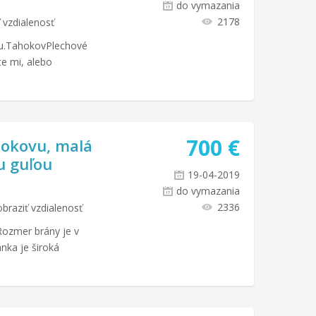
do vymazania
2178
 vzdialenosť
ru.TahokovPlechové
te mi, alebo
700
€
hokovu, malá
u guľou
19-04-2019
do vymazania
2336
braziť vzdialenosť
Rozmer brány je v
nka je široká