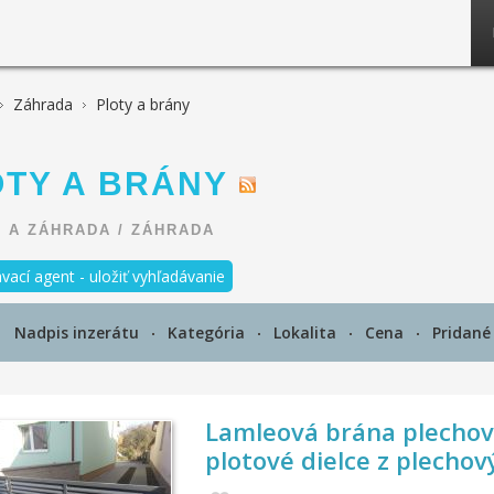
Záhrada
Ploty a brány
OTY A BRÁNY
 A ZÁHRADA
/
ZÁHRADA
vací agent - uložiť vyhľadávanie
Nadpis inzerátu
Kategória
Lokalita
Cena
Pridan
Lamleová brána plechov
plotové dielce z plechov