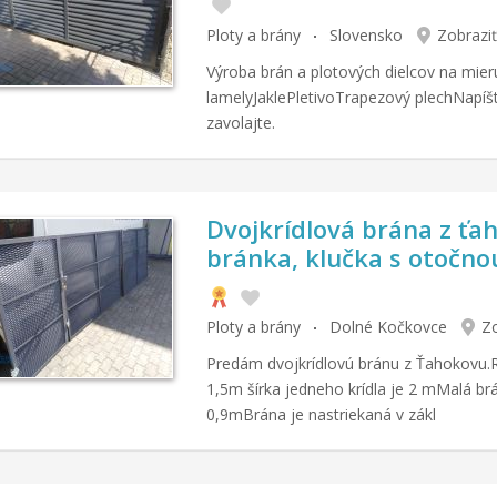
Ploty a brány
Slovensko
Zobraziť
Výroba brán a plotových dielcov na mie
lamelyJaklePletivoTrapezový plechNapíš
zavolajte.
Dvojkrídlová brána z ťa
bránka, klučka s otočno
Ploty a brány
Dolné Kočkovce
Zo
Predám dvojkrídlovú bránu z Ťahokovu.
1,5m šírka jedneho krídla je 2 mMalá brá
0,9mBrána je nastriekaná v zákl