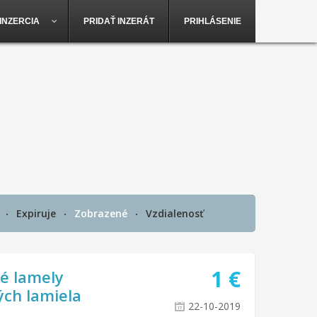
INZERCIA
PRIDAŤ INZERÁT
PRIHLÁSENIE
é
Expiruje
Zobrazené
Vzdialenosť
1
€
é lamely
ých lamiela
22-10-2019