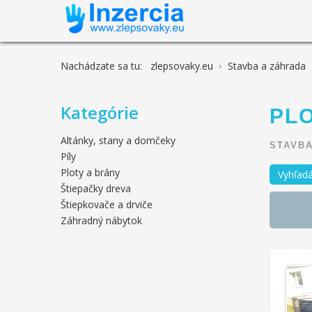
Nachádzate sa tu:
zlepsovaky.eu
Stavba a záhrada
Kategórie
PL
Altánky, stany a domčeky
STAVBA
Píly
Ploty a brány
Vyhľadá
Štiepačky dreva
Štiepkovače a drviče
Záhradný nábytok