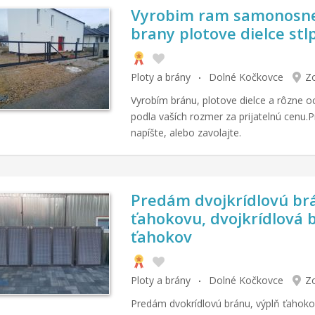
Vyrobim ram samonosne
brany plotove dielce stl
Ploty a brány
Dolné Kočkovce
Zo
Vyrobím bránu, plotove dielce a rôzne o
podla vaších rozmer za prijatelnú cenu.P
napíšte, alebo zavolajte.
Predám dvojkrídlovú br
ťahokovu, dvojkrídlová 
ťahokov
Ploty a brány
Dolné Kočkovce
Zo
Predám dvokrídlovú bránu, výplň ťahok