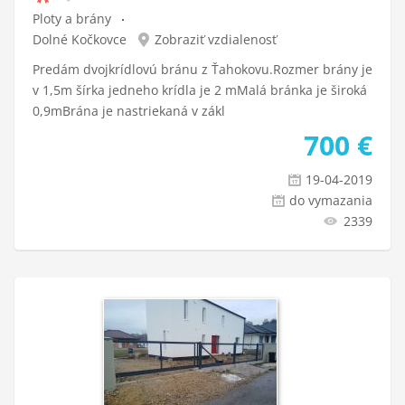
Ploty a brány
Dolné Kočkovce
Zobraziť vzdialenosť
Predám dvojkrídlovú bránu z Ťahokovu.Rozmer brány je
v 1,5m šírka jedneho krídla je 2 mMalá bránka je široká
0,9mBrána je nastriekaná v zákl
700
€
19-04-2019
do vymazania
2339