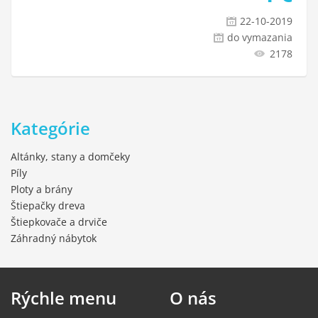
22-10-2019
do vymazania
2178
Kategórie
Altánky, stany a domčeky
Píly
Ploty a brány
Štiepačky dreva
Štiepkovače a drviče
Záhradný nábytok
Rýchle
menu
O
nás