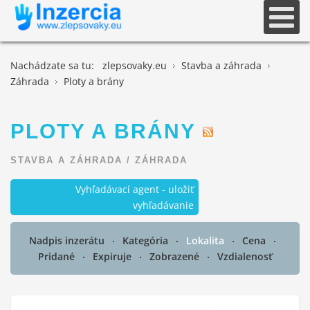
Nachádzate sa tu:
zlepsovaky.eu
Stavba a záhrada
Záhrada
Ploty a brány
PLOTY A BRÁNY
STAVBA A ZÁHRADA
/
ZÁHRADA
Vyhľadávací agent - uložiť
vyhľadávanie
Nadpis inzerátu
Kategória
Lokalita
Cena
Pridané
Expiruje
Zobrazené
Vzdialenosť