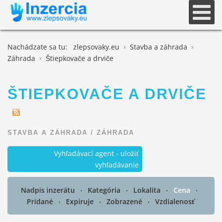
Nachádzate sa tu:
zlepsovaky.eu
Stavba a záhrada
Záhrada
Štiepkovače a drviče
ŠTIEPKOVAČE A DRVIČE
STAVBA A ZÁHRADA
/
ZÁHRADA
Vyhľadávací agent - uložiť
vyhľadávanie
Nadpis inzerátu
Kategória
Lokalita
Cena
Pridané
Expiruje
Zobrazené
Vzdialenosť