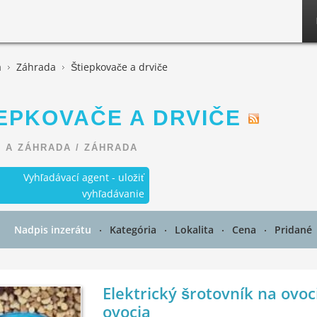
a
Záhrada
Štiepkovače a drviče
EPKOVAČE A DRVIČE
 A ZÁHRADA
/
ZÁHRADA
Vyhľadávací agent - uložiť
vyhľadávanie
Nadpis inzerátu
Kategória
Lokalita
Cena
Pridané
Elektrický šrotovník na ovoci
ovocia