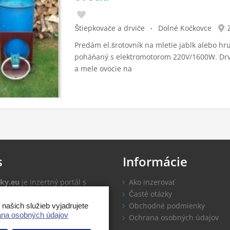
Štiepkovače a drviče
Dolné Kočkovce
Predám el.šrotovník na mletie jablk alebo hru
poháňaný s elektromotorom 220V/1600W. Drv
a mele ovocie na
s
Informácie
ky.eu
je inzertný portál s
Ako inzerovať
u zadarmo.
Časté otázky
Obchodné podmienky
ašich služieb vyjadrujete
na osobných údajov
tipy
Ochrana osobných údajov