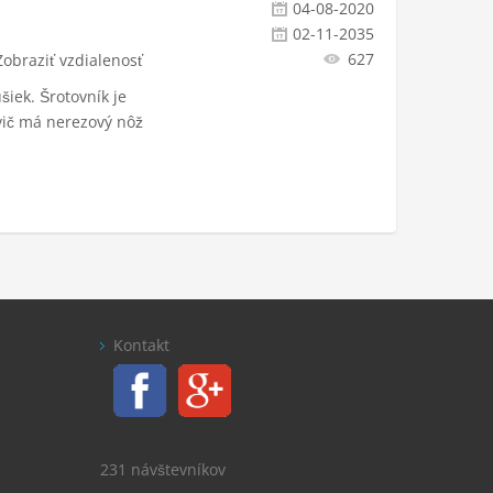
04-08-2020
02-11-2035
627
Zobraziť vzdialenosť
šiek. Šrotovník je
ič má nerezový nôž
Kontakt
231 návštevníkov