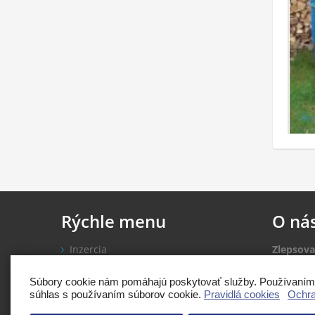
Rýchle
menu
O
ná
Inzercia
Zlepsova
Nákup kreditov
inzercio
Pridať inzerát
Súbory cookie nám pomáhajú poskytovať služby. Používaním n
súhlas s používaním súborov cookie.
Pravidlá cookies
Ochra
Rady a 