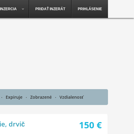
INZERCIA
PRIDAŤ INZERÁT
PRIHLÁSENIE
Expiruje
Zobrazené
Vzdialenosť
150
€
e, drvič