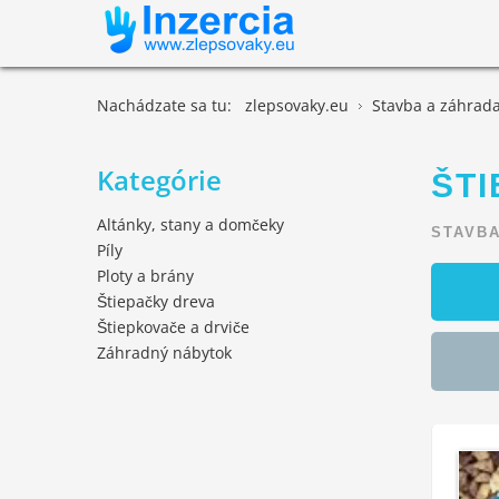
Nachádzate sa tu:
zlepsovaky.eu
Stavba a záhrad
Kategórie
ŠTI
Altánky, stany a domčeky
STAVBA
Píly
Ploty a brány
Štiepačky dreva
Štiepkovače a drviče
Záhradný nábytok