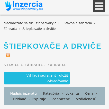
Nachádzate sa tu:
zlepsovaky.eu
Stavba a záhrada
Záhrada
Štiepkovače a drviče
ŠTIEPKOVAČE A DRVIČE
STAVBA A ZÁHRADA
/
ZÁHRADA
Vyhľadávací agent - uložiť
vyhľadávanie
Nadpis inzerátu
Kategória
Lokalita
Cena
Pridané
Expiruje
Zobrazené
Vzdialenosť