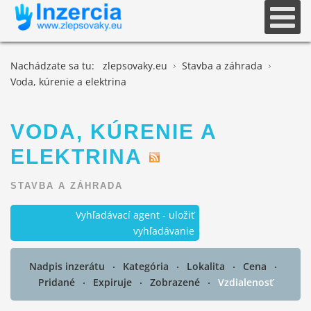
Nachádzate sa tu:
zlepsovaky.eu
Stavba a záhrada
Voda, kúrenie a elektrina
VODA, KÚRENIE A
ELEKTRINA
STAVBA A ZÁHRADA
Vyhľadávací agent - uložiť
vyhľadávanie
Nadpis inzerátu
Kategória
Lokalita
Cena
Pridané
Expiruje
Zobrazené
Vzdialenosť