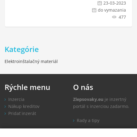
23-03-2023
do vymazania
477
Kategórie
Elektroinštalačný materiál
Rýchle
menu
O
nás
Inzercia
Zlepsovaky.eu
je inzertný
Nákup kreditov
portál s inzerciou zadarmo.
Pridať inzerát
Rady a tipy
Informácie
Kontakt