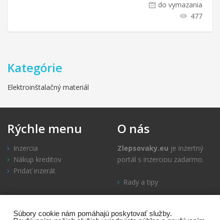
do vymazania
477
Kategórie
Elektroinštalačný materiál
Rýchle
menu
O
nás
Inzercia
Zlepsovaky.eu
je inzertný
Nákup kreditov
portál s inzerciou zadarmo.
Pridať inzerát
Rady a tipy
Informácie
Kontakt
Súbory cookie nám pomáhajú poskytovať služby.