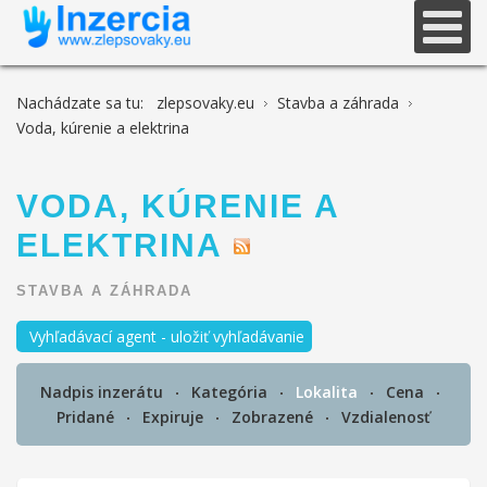
Nachádzate sa tu:
zlepsovaky.eu
Stavba a záhrada
Voda, kúrenie a elektrina
VODA, KÚRENIE A
ELEKTRINA
STAVBA A ZÁHRADA
Vyhľadávací agent - uložiť vyhľadávanie
Nadpis inzerátu
Kategória
Lokalita
Cena
Pridané
Expiruje
Zobrazené
Vzdialenosť