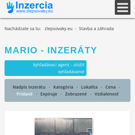
Nachádzate sa tu:
zlepsovaky.eu
Stavba a záhrada
MARIO - INZERÁTY
Vyhľadávací agent - uložiť
vyhľadávanie
Nadpis inzerátu
Kategória
Lokalita
Cena
Pridané
Expiruje
Zobrazené
Vzdialenosť