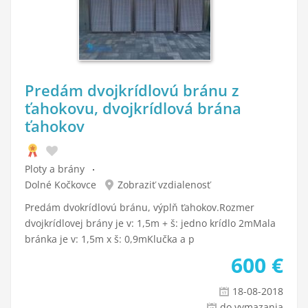
Predám dvojkrídlovú bránu z
ťahokovu, dvojkrídlová brána
ťahokov
Ploty a brány
Dolné Kočkovce
Zobraziť vzdialenosť
Predám dvokrídlovú bránu, výplň ťahokov.Rozmer
dvojkrídlovej brány je v: 1,5m + š: jedno krídlo 2mMala
bránka je v: 1,5m x š: 0,9mKlučka a p
600
€
18-08-2018
do vymazania