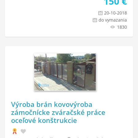
150
€
20-10-2018
do vymazania
1830
Výroba brán kovovýroba
zámočnícke zváračské práce
oceľové konštrukcie