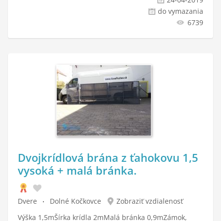
do vymazania
6739
Dvojkrídlová brána z ťahokovu 1,5
vysoká + malá bránka.
Dvere
Dolné Kočkovce
Zobraziť vzdialenosť
Výška 1,5mŠírka krídla 2mMalá bránka 0,9mZámok,