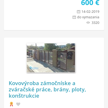
600
€
14-02-2019
do vymazania
3320
Kovovýroba zámočníske a
zváračské práce, brány, ploty,
konštrukcie