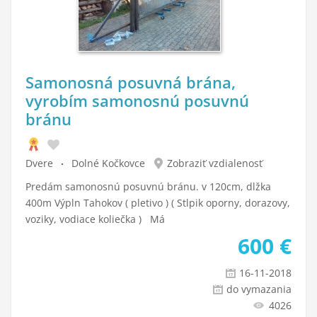
Samonosná posuvná brána,
vyrobím samonosnú posuvnú
bránu
Dvere
Dolné Kočkovce
Zobraziť vzdialenosť
Predám samonosnú posuvnú bránu. v 120cm, dlžka
400m Výpln Tahokov ( pletivo ) ( Stlpik oporny, dorazovy,
voziky, vodiace koliečka ) Má
600
€
16-11-2018
do vymazania
4026