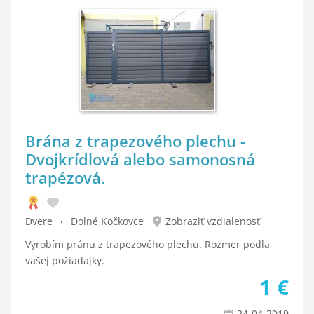
Brána z trapezového plechu -
Dvojkrídlová alebo samonosná
trapézová.
Dvere
Dolné Kočkovce
Zobraziť vzdialenosť
Vyrobím pránu z trapezového plechu. Rozmer podla
vašej požiadajky.
1
€
24-04-2019