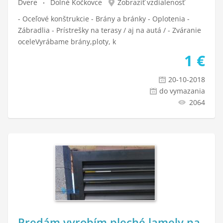
Dvere
Dolné Kočkovce
Zobraziť vzdialenosť
- Oceľové konštrukcie - Brány a bránky - Oplotenia -
Zábradlia - Prístrešky na terasy / aj na autá / - Zváranie
oceleVyrábame brány,ploty, k
1
€
20-10-2018
do vymazania
2064
Predám vyrobím pleché lamely na