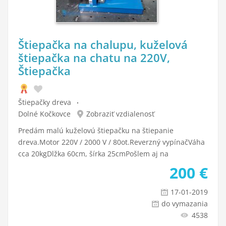
Štiepačka na chalupu, kuželová
štiepačka na chatu na 220V,
Štiepačka
Štiepačky dreva
Dolné Kočkovce
Zobraziť vzdialenosť
Predám malú kuželovú štiepačku na štiepanie
dreva.Motor 220V / 2000 V / 80ot.Reverzný vypínačVáha
cca 20kgDlžka 60cm, šírka 25cmPošlem aj na
200
€
17-01-2019
do vymazania
4538