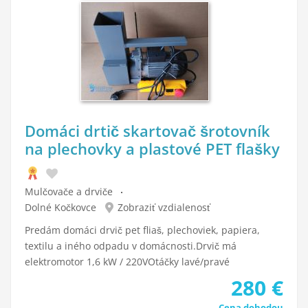
Domáci drtič skartovač šrotovník
na plechovky a plastové PET flašky
Mulčovače a drviče
Dolné Kočkovce
Zobraziť vzdialenosť
Predám domáci drvič pet fliaš, plechoviek, papiera,
textilu a iného odpadu v domácnosti.Drvič má
elektromotor 1,6 kW / 220VOtáčky lavé/pravé
280
€
Cena dohodou