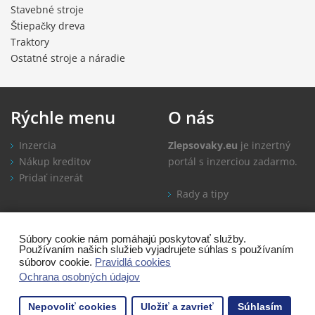
Stavebné stroje
Štiepačky dreva
Traktory
Ostatné stroje a náradie
Rýchle
menu
O
nás
Inzercia
Zlepsovaky.eu
je inzertný
Nákup kreditov
portál s inzerciou zadarmo.
Pridať inzerát
Rady a tipy
Informácie
Kontakt
Súbory cookie nám pomáhajú poskytovať služby.
Používaním našich služieb vyjadrujete súhlas s používaním
Ako inzerovať
súborov cookie.
Pravidlá cookies
Časté otázky
Ochrana osobných údajov
Obchodné podmienky
Nepovoliť cookies
Uložiť a zavrieť
Súhlasím
Ochrana osobných údajov
106 návštevníkov