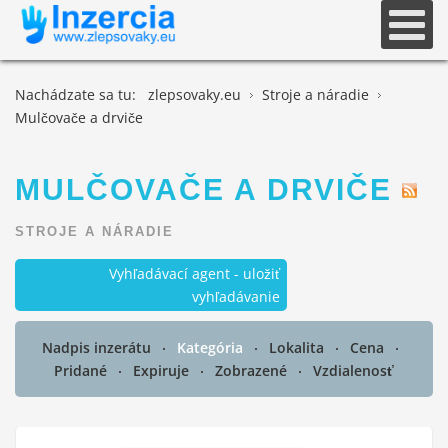
Nachádzate sa tu:
zlepsovaky.eu
Stroje a náradie
Mulčovače a drviče
MULČOVAČE A DRVIČE
STROJE A NÁRADIE
Vyhľadávací agent - uložiť
vyhľadávanie
Nadpis inzerátu
Kategória
Lokalita
Cena
Pridané
Expiruje
Zobrazené
Vzdialenosť