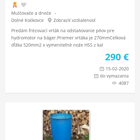
Mulčovače a drviče
Dolné Kočkovce
Zobraziť vzdialenosť
Predám frézovací vrták na odstaňovanie pňov pre
hydromotor na báger.Priemer vrtáka je 270mmCelková
dĺžka 520mm2 x vymeniteľné nože HSS z kal
290
€
15-02-2020
do vymazania
4087