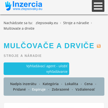
Nachádzate sa tu:
zlepsovaky.eu
Stroje a náradie
Mulčovače a drviče
MULČOVAČE A DRVIČE
STROJE A NÁRADIE
Vyhľadávací agent - uložiť
vyhľadávanie
Nadpis inzerátu
Kategória
Lokalita
Cena
Pridané
Expiruje
Zobrazené
Vzdialenosť