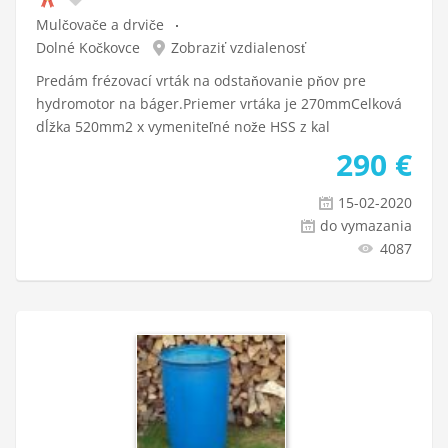
Mulčovače a drviče
Dolné Kočkovce
Zobraziť vzdialenosť
Predám frézovací vrták na odstaňovanie pňov pre
hydromotor na báger.Priemer vrtáka je 270mmCelková
dĺžka 520mm2 x vymeniteľné nože HSS z kal
290
€
15-02-2020
do vymazania
4087