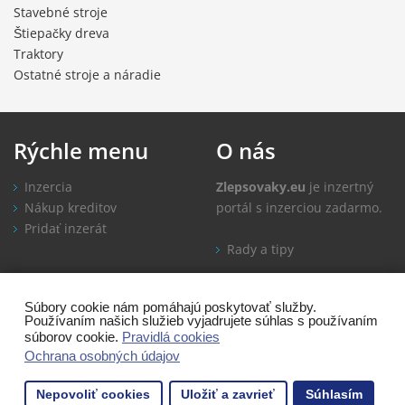
Stavebné stroje
Štiepačky dreva
Traktory
Ostatné stroje a náradie
Rýchle
menu
O
nás
Inzercia
Zlepsovaky.eu
je inzertný
Nákup kreditov
portál s inzerciou zadarmo.
Pridať inzerát
Rady a tipy
Informácie
Kontakt
Súbory cookie nám pomáhajú poskytovať služby.
Používaním našich služieb vyjadrujete súhlas s používaním
Ako inzerovať
súborov cookie.
Pravidlá cookies
Časté otázky
Ochrana osobných údajov
Obchodné podmienky
Nepovoliť cookies
Uložiť a zavrieť
Súhlasím
Ochrana osobných údajov
183 návštevníkov