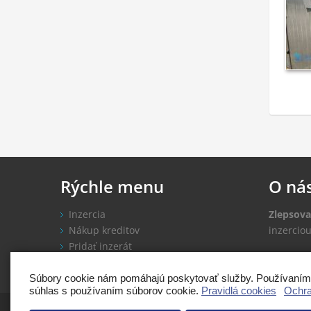
Rýchle
menu
O
ná
Inzercia
Zlepsova
Nákup kreditov
inzercio
Pridať inzerát
Rady a 
Súbory cookie nám pomáhajú poskytovať služby. Používaním n
súhlas s používaním súborov cookie.
Pravidlá cookies
Ochra