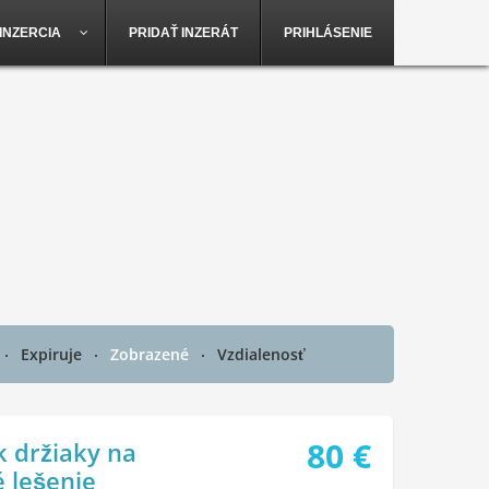
INZERCIA
PRIDAŤ INZERÁT
PRIHLÁSENIE
Expiruje
Zobrazené
Vzdialenosť
80
€
k držiaky na
 lešenie