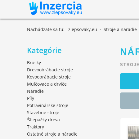
Nachádzate sa tu:
zlepsovaky.eu
Stroje a náradie
Kategórie
NÁ
Brúsky
STROJE
Drevoobrábacie stroje
Kovoobrábacie stroje
Mulčovače a drviče
Náradie
Píly
Potravinárske stroje
Stavebné stroje
Štiepačky dreva
Traktory
Ostatné stroje a náradie