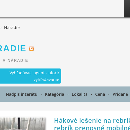
Náradie
RADIE
 A NÁRADIE
Vyhľadávací agent - uložiť
vyhľadávanie
Nadpis inzerátu
Kategória
Lokalita
Cena
Pridané
Hákové lešenie na rebrí
rebrík prenosné mobilné