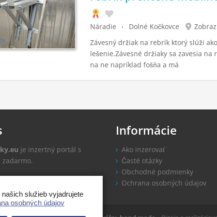
Náradie
Dolné Kočkovce
Zobraz
Závesný držiak na rebrík ktorý slúži ak
lešenie.Závesné držiaky sa zavesia na r
na ne napríklad fošňa a má
s
Informácie
ky.eu
je inzertný portál s
Ako inzerovať
u zadarmo.
Časté otázky
Obchodné podmienky
tipy
Ochrana osobných údajov
ašich služieb vyjadrujete
na osobných údajov