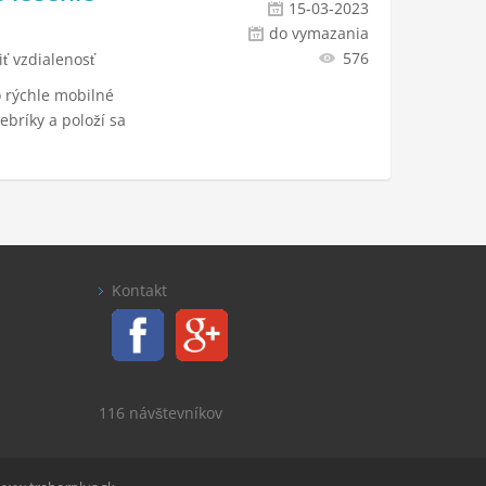
15-03-2023
do vymazania
576
iť vzdialenosť
o rýchle mobilné
ebríky a položí sa
Kontakt
116 návštevníkov