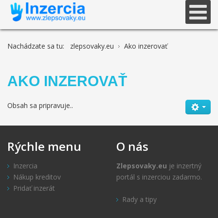
Nachádzate sa tu:
zlepsovaky.eu
Ako inzerovať
AKO INZEROVAŤ
Obsah sa pripravuje..
Rýchle
menu
O
nás
Inzercia
Zlepsovaky.eu
je inzertný
Nákup kreditov
portál s inzerciou zadarmo.
Pridať inzerát
Rady a tipy