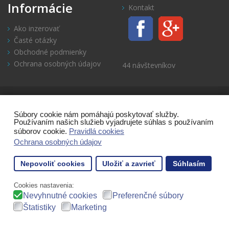
Informácie
Kontakt
Ako inzerovať
Časté otázky
Obchodné podmienky
Ochrana osobných údajov
44 návštevníkov
Copyright: Zlepsovaky.eu 2014-2022
Inzercia, zlepšováky, hand
made
Dizajn a realizácia:
www.treborplus.sk
Súbory cookie nám pomáhajú poskytovať služby.
Používaním našich služieb vyjadrujete súhlas s používaním
súborov cookie.
Pravidlá cookies
Ochrana osobných údajov
Nepovoliť cookies
Uložiť a zavrieť
Súhlasím
Cookies nastavenia:
Nevyhnutné cookies
Preferenčné súbory
Štatistiky
Marketing