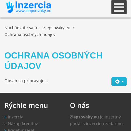
Nachádzate sa tu:
zlepsovaky.eu
Ochrana osobných údajov
OCHRANA OSOBNÝCH
ÚDAJOV
Obsah sa pripravuje...
Rýchle
menu
O
nás
Inzercia
Zlepsovaky.eu
je inzertný
Nákup kreditov
portál s inzerciou zadarmo.
Pridať inzerát