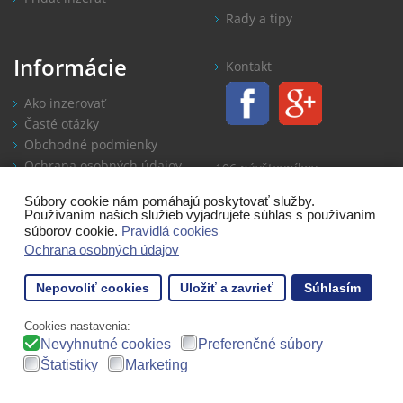
Rady a tipy
Informácie
Kontakt
Ako inzerovať
Časté otázky
Obchodné podmienky
Ochrana osobných údajov
106 návštevníkov
Súbory cookie nám pomáhajú poskytovať služby.
Používaním našich služieb vyjadrujete súhlas s používaním
Copyright: Zlepsovaky.eu 2014-2022
Inzercia, zlepšováky, hand
súborov cookie.
Pravidlá cookies
made
Dizajn a realizácia:
www.treborplus.sk
Ochrana osobných údajov
Nepovoliť cookies
Uložiť a zavrieť
Súhlasím
Cookies nastavenia:
Nevyhnutné cookies
Preferenčné súbory
Štatistiky
Marketing