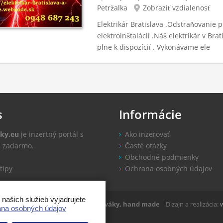
Petržalka
Zobraziť vzdialenosť
Elektrikár Bratislava .Odstraňovanie 
elektroinštalácií .Náš elektrikár v Brat
plne k dispozícií . Vykonávame ele
s
Informácie
ky.eu
je inzertný portál s
Ako inzerovať
u zadarmo.
Časté otázky
Obchodné podmienky
tipy
Ochrana osobných údajov
ašich služieb vyjadrujete
ovaky.eu 2014-2022
Inzercia, zlepšováky, hand made
Dizajn a realizácia:
na osobných údajov