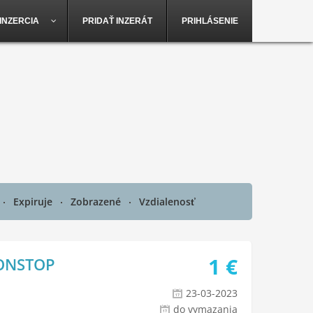
INZERCIA
PRIDAŤ INZERÁT
PRIHLÁSENIE
Expiruje
Zobrazené
Vzdialenosť
1
€
NONSTOP
23-03-2023
do vymazania