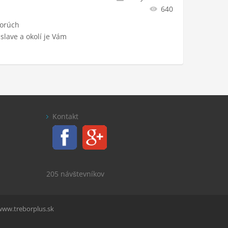
640
porúch
islave a okolí je Vám
Kontakt
205 návštevníkov
www.treborplus.sk