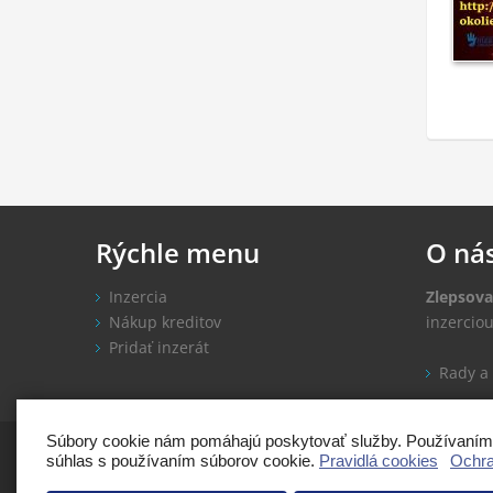
Rýchle
menu
O
ná
Inzercia
Zlepsova
Nákup kreditov
inzercio
Pridať inzerát
Rady a 
Súbory cookie nám pomáhajú poskytovať služby. Používaním n
Copyright: Zleps
súhlas s používaním súborov cookie.
Pravidlá cookies
Ochra