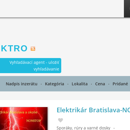
EKTRO
Vyhľadávací agent - uložiť
vyhľadávanie
Nadpis inzerátu
Kategória
Lokalita
Cena
Pridané
Elektrikár Bratislava-
Sporáky, rúry a varné dosky