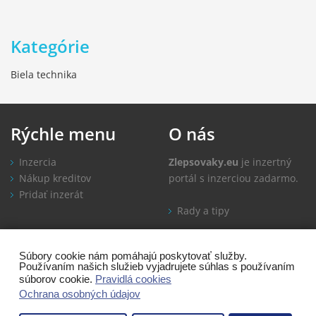
Kategórie
Biela technika
Rýchle
menu
O
nás
Inzercia
Zlepsovaky.eu
je inzertný
Nákup kreditov
portál s inzerciou zadarmo.
Pridať inzerát
Rady a tipy
Informácie
Kontakt
Súbory cookie nám pomáhajú poskytovať služby.
Používaním našich služieb vyjadrujete súhlas s používaním
Ako inzerovať
súborov cookie.
Pravidlá cookies
Časté otázky
Ochrana osobných údajov
Obchodné podmienky