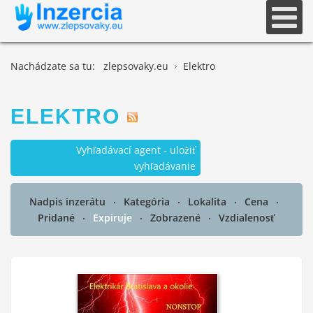
Nachádzate sa tu:
zlepsovaky.eu
Elektro
ELEKTRO
Vyhľadávací agent - uložiť
vyhľadávanie
Nadpis inzerátu
Kategória
Lokalita
Cena
Pridané
Expiruje
Zobrazené
Vzdialenosť