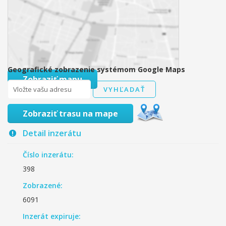
Geografické zobrazenie systémom Google Maps
Zobraziť mapu
Zobraziť trasu na mape
Detail inzerátu
Číslo inzerátu:
398
Zobrazené:
6091
Inzerát expiruje: