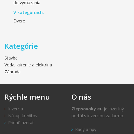
do vymazania
V kategóriach:
Dvere
Kategórie
Stavba
Voda, kúrenie a elektrina
Záhrada
Rýchle
menu
O
nás
Inzercia
Zlepsovaky.eu
je inzertný
Nákup kreditov
portál s inzerciou zadarmo.
Pridať inzerát
Rady a tipy