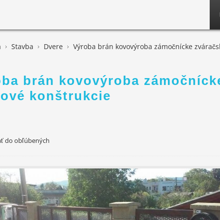
a
Stavba
Dvere
Výroba brán kovovýroba zámočnícke zváračsk
oba brán kovovýroba zámočnícke
ové konštrukcie
ať do obľúbených