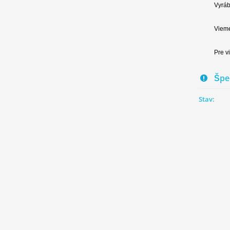
Vyráb
Vieme
Pre v
Špec
Stav: