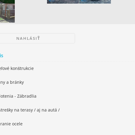
NAHLÁSIŤ
is
eľové konštrukcie
ány a bránky
lotenia - Zábradlia
strešky na terasy / aj na autá /
áranie ocele