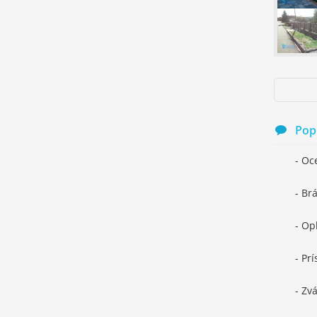
Pop
- Oc
- Br
- Op
- Prí
- Zv