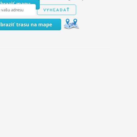
obraziť mapu
braziť trasu na mape