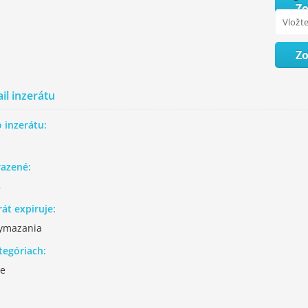
Z
Zo
il inzerátu
o inzerátu:
azené:
5
rát expiruje:
ymazania
tegóriach:
re