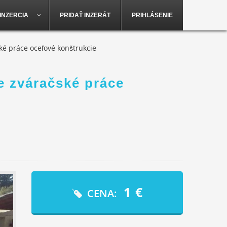
INZERCIA
PRIDAŤ INZERÁT
PRIHLÁSENIE
é práce oceľové konštrukcie
 zváračské práce
1
€
CENA: