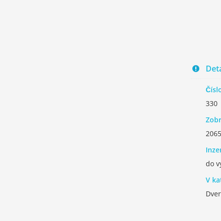
Deta
Čísl
330
Zobr
206
Inze
do v
V ka
Dve