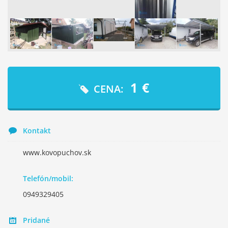
1
€
CENA:
Kontakt
www.kovopuchov.sk
Telefón/mobil:
0949329405
Pridané