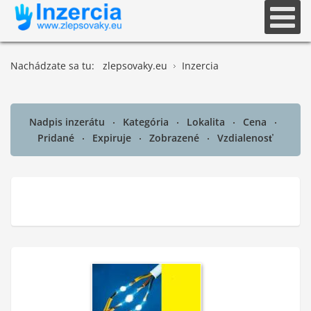
Nachádzate sa tu:
zlepsovaky.eu
Inzercia
Nadpis inzerátu
Kategória
Lokalita
Cena
Pridané
Expiruje
Zobrazené
Vzdialenosť