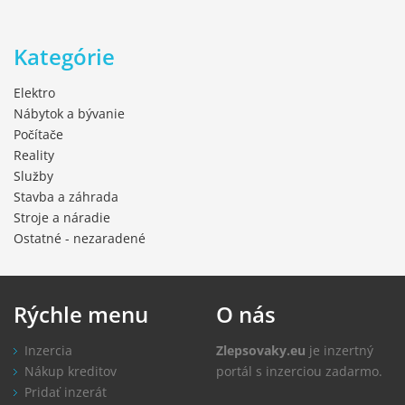
Kategórie
Elektro
Nábytok a bývanie
Počítače
Reality
Služby
Stavba a záhrada
Stroje a náradie
Ostatné - nezaradené
Rýchle
menu
O
nás
Inzercia
Zlepsovaky.eu
je inzertný
Nákup kreditov
portál s inzerciou zadarmo.
Pridať inzerát