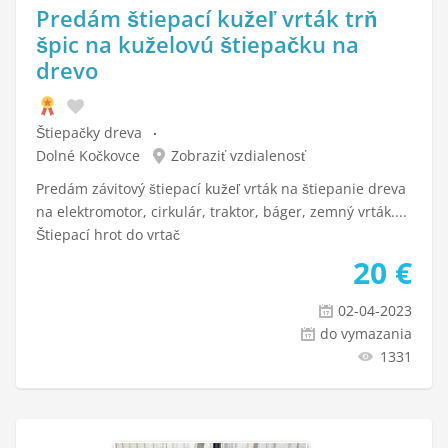
Predám štiepací kužeľ vrták trň
špic na kuželovú štiepačku na
drevo
Štiepačky dreva
Dolné Kočkovce
Zobraziť vzdialenosť
Predám závitový štiepací kužeľ vrták na štiepanie dreva
na elektromotor, cirkulár, traktor, báger, zemný vrták....
Štiepací hrot do vrtač
20
€
02-04-2023
do vymazania
1331