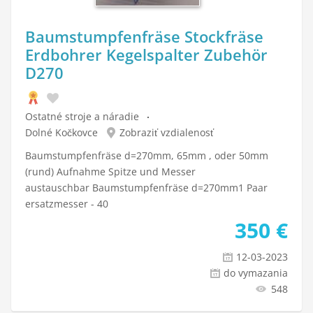
Baumstumpfenfräse Stockfräse
Erdbohrer Kegelspalter Zubehör
D270
Ostatné stroje a náradie
Dolné Kočkovce
Zobraziť vzdialenosť
Baumstumpfenfräse d=270mm, 65mm , oder 50mm
(rund) Aufnahme Spitze und Messer
austauschbar Baumstumpfenfräse d=270mm1 Paar
ersatzmesser - 40
350
€
12-03-2023
do vymazania
548