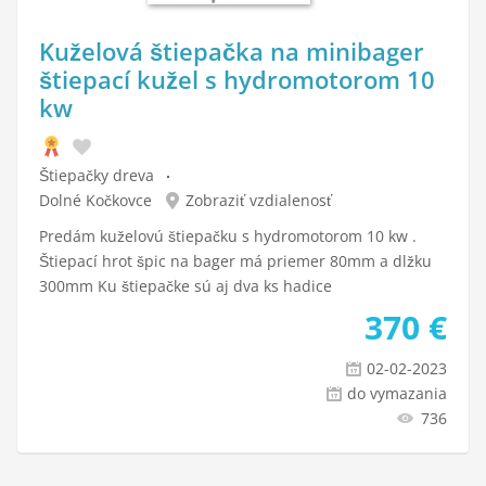
Kuželová štiepačka na minibager
štiepací kužel s hydromotorom 10
kw
Štiepačky dreva
Dolné Kočkovce
Zobraziť vzdialenosť
Predám kuželovú štiepačku s hydromotorom 10 kw .
Štiepací hrot špic na bager má priemer 80mm a dlžku
300mm Ku štiepačke sú aj dva ks hadice
370
€
02-02-2023
do vymazania
736