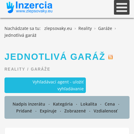
Nachádzate sa tu:
zlepsovaky.eu
Reality
Garáže
Jednotlivá garáž
JEDNOTLIVÁ GARÁŽ
REALITY
/
GARÁŽE
Vyhľadávací agent - uložiť
vyhľadávanie
Nadpis inzerátu
Kategória
Lokalita
Cena
Pridané
Expiruje
Zobrazené
Vzdialenosť