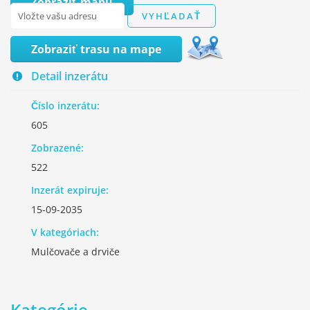
Zobraziť mapu
Zobraziť trasu na mape
Detail inzerátu
Číslo inzerátu:
605
Zobrazené:
522
Inzerát expiruje:
15-09-2035
V kategóriach:
Mulčovače a drviče
Kategórie