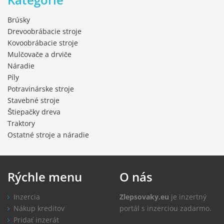
Brúsky
Drevoobrábacie stroje
Kovoobrábacie stroje
Mulčovače a drviče
Náradie
Píly
Potravinárske stroje
Stavebné stroje
Štiepačky dreva
Traktory
Ostatné stroje a náradie
Rýchle
menu
O
nás
Inzercia
Zlepsovaky.eu
je inzertný
Nákup kreditov
portál s inzerciou zadarmo.
Pridať inzerát