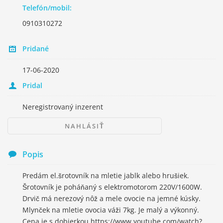
Telefón/mobil:
0910310272
Pridané
17-06-2020
Pridal
Neregistrovaný inzerent
NAHLÁSIŤ
Popis
Predám el.šrotovník na mletie jablk alebo hrušiek.
Šrotovník je poháňaný s elektromotorom 220V/1600W.
Drvič má nerezový nôž a mele ovocie na jemné kúsky.
Mlynček na mletie ovocia váži 7kg. Je malý a výkonný.
Cena je s dobierkou https://www.youtube.com/watch?