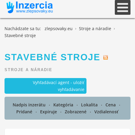
Nachádzate sa tu:
zlepsovaky.eu
Stroje a náradie
Stavebné stroje
STAVEBNÉ STROJE
STROJE A NÁRADIE
Vyhľadávací agent - uložiť
vyhľadávanie
Nadpis inzerátu
Kategória
Lokalita
Cena
Pridané
Expiruje
Zobrazené
Vzdialenosť