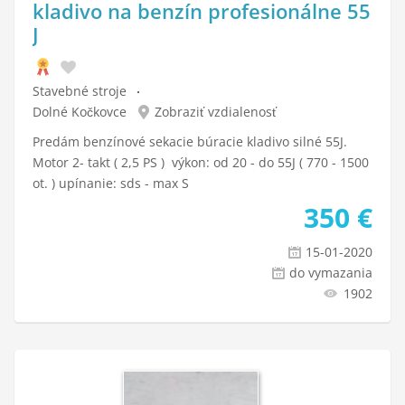
kladivo na benzín profesionálne 55
J
Stavebné stroje
Dolné Kočkovce
Zobraziť vzdialenosť
Predám benzínové sekacie búracie kladivo silné 55J.
Motor 2- takt ( 2,5 PS ) výkon: od 20 - do 55J ( 770 - 1500
ot. ) upínanie: sds - max S
350
€
15-01-2020
do vymazania
1902