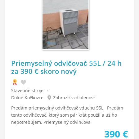
Priemyselný odvlčovač 55L / 24 h
za 390 € skoro nový
Stavebné stroje
Dolné Kočkovce
Zobraziť vzdialenosť
Predám priemyselný odvlhčovač vduchu 55L Predám
tento odvlhčovač, ktorý som pár krát použil a už ho
nepotrebujem. Priemyselný odvlhčova
390
€