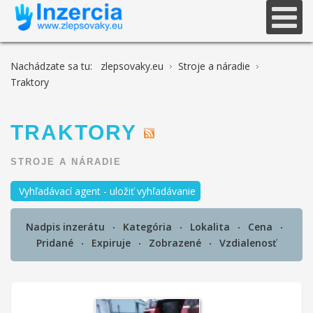
Nachádzate sa tu:
zlepsovaky.eu
Stroje a náradie
Traktory
TRAKTORY
STROJE A NÁRADIE
Vyhľadávací agent - uložiť vyhľadávanie
Nadpis inzerátu
Kategória
Lokalita
Cena
Pridané
Expiruje
Zobrazené
Vzdialenosť