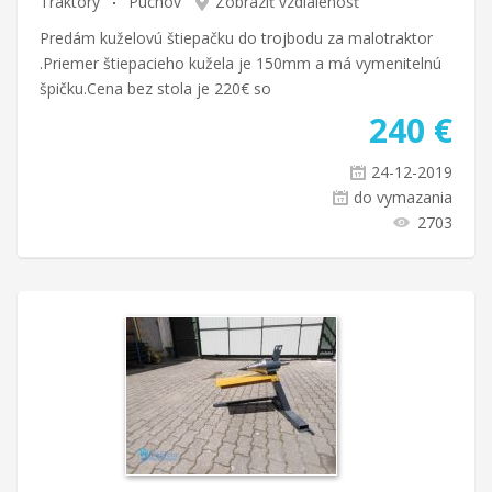
Traktory
Púchov
Zobraziť vzdialenosť
Predám kuželovú štiepačku do trojbodu za malotraktor
.Priemer štiepacieho kužela je 150mm a má vymenitelnú
špičku.Cena bez stola je 220€ so
240
€
24-12-2019
do vymazania
2703