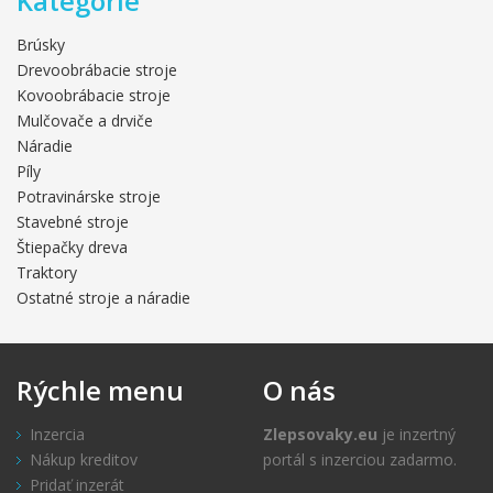
Kategórie
Brúsky
Drevoobrábacie stroje
Kovoobrábacie stroje
Mulčovače a drviče
Náradie
Píly
Potravinárske stroje
Stavebné stroje
Štiepačky dreva
Traktory
Ostatné stroje a náradie
Rýchle
menu
O
nás
Inzercia
Zlepsovaky.eu
je inzertný
Nákup kreditov
portál s inzerciou zadarmo.
Pridať inzerát