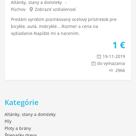
Altánky, stany a domčeky
Púchov
Zobraziť vzdialenosť
Predám vyrobím pozinkovaný ocelový prístrešok pre
bicykle, autá, motcykle....Rozmer a cena na
vyžiadanie.Napíšte mi a nacením.
1
€
19-11-2019
do vymazania
2966
Kategórie
Altánky, stany a domčeky
Píly
Ploty a brány
Štiepačky dreva