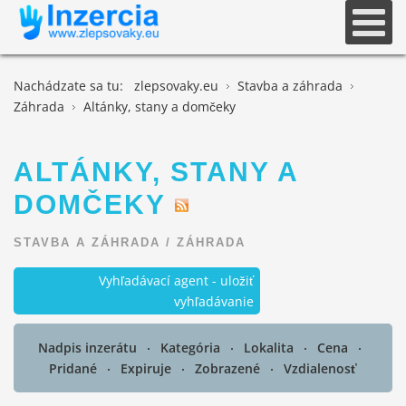
Nachádzate sa tu:
zlepsovaky.eu
Stavba a záhrada
Záhrada
Altánky, stany a domčeky
ALTÁNKY, STANY A
DOMČEKY
STAVBA A ZÁHRADA
/
ZÁHRADA
Vyhľadávací agent - uložiť
vyhľadávanie
Nadpis inzerátu
Kategória
Lokalita
Cena
Pridané
Expiruje
Zobrazené
Vzdialenosť