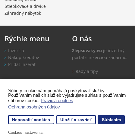
Štiepkovače a drviče
Záhradný nábytok
Rýchle
menu
O
nás
Inzercia
Zlepsovaky.eu
je inzertný
Nákup kreditov
portál s inzerciou zadarmo.
Pridať inzerát
Rady a tipy
Informácie
Kontakt
Súbory cookie nám pomáhajú poskytovať služby.
Používaním našich služieb vyjadrujete súhlas s používaním
Ako inzerovať
súborov cookie.
Pravidlá cookies
Časté otázky
Ochrana osobných údajov
Obchodné podmienky
Nepovoliť cookies
Uložiť a zavrieť
Súhlasím
Ochrana osobných údajov
80 návštevníkov
Cookies nastavenia: