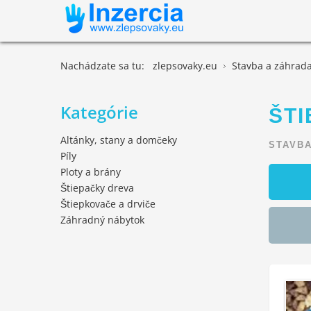
Nachádzate sa tu:
zlepsovaky.eu
Stavba a záhrad
Kategórie
ŠTI
Altánky, stany a domčeky
STAVBA
Píly
Ploty a brány
Štiepačky dreva
Štiepkovače a drviče
Záhradný nábytok