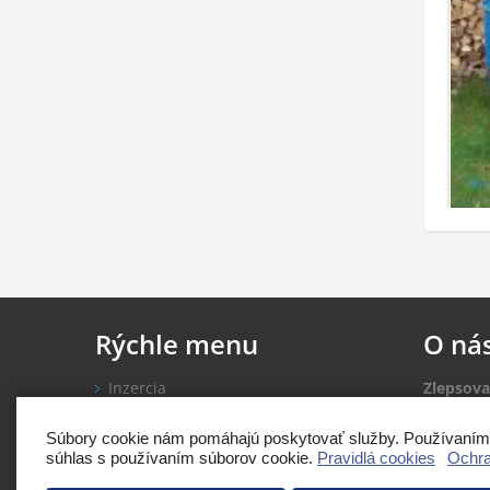
Rýchle
menu
O
ná
Inzercia
Zlepsova
Nákup kreditov
inzercio
Pridať inzerát
Súbory cookie nám pomáhajú poskytovať služby. Používaním n
súhlas s používaním súborov cookie.
Pravidlá cookies
Ochra
Rady a 