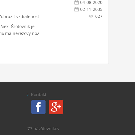
04-08-2020
02-11-2035
627
Zobraziť vzdialenosť
šiek. Šrotovník je
ič má nerezový nôž
Kontakt
77 návštevníkov