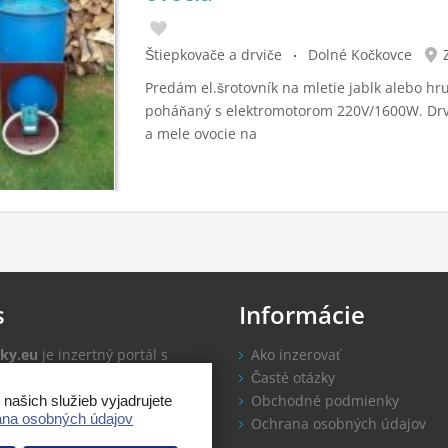
Štiepkovače a drviče
Dolné Kočkovce
Predám el.šrotovník na mletie jablk alebo hru
poháňaný s elektromotorom 220V/1600W. Drv
a mele ovocie na
s
Informácie
ky.eu
je inzertný portál s
Ako inzerovať
u zadarmo.
Časté otázky
Obchodné podmienky
ašich služieb vyjadrujete
na osobných údajov
tipy
Ochrana osobných údajov