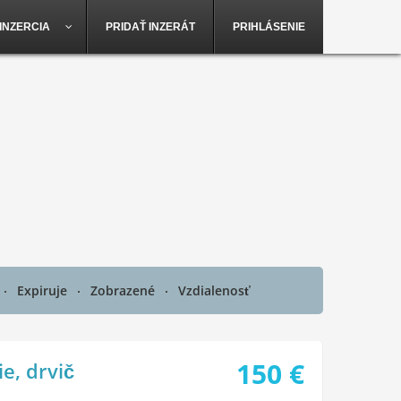
INZERCIA
PRIDAŤ INZERÁT
PRIHLÁSENIE
Expiruje
Zobrazené
Vzdialenosť
150
€
e, drvič