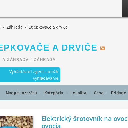
a
Záhrada
Štiepkovače a drviče
EPKOVAČE A DRVIČE
 A ZÁHRADA
/
ZÁHRADA
Vyhľadávací agent - uložiť
vyhľadávanie
Nadpis inzerátu
Kategória
Lokalita
Cena
Pridané
Elektrický šrotovník na ovoci
ovocia