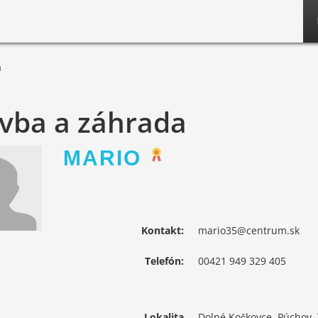
a
vba a záhrada
MARIO
Kontakt:
mario35@centrum.sk
Telefón:
00421 949 329 405
Lokalita
Dolné Kočkovce, Púchov, 