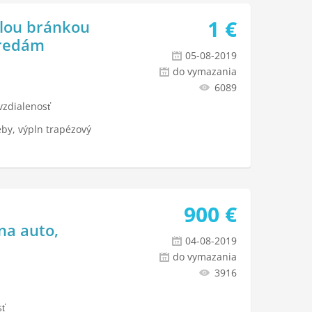
1
€
alou bránkou
predám
05-08-2019
do vymazania
6089
vzdialenosť
by, výpln trapézový
900
€
na auto,
04-08-2019
do vymazania
3916
sť