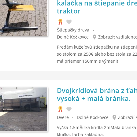
kalačka na štiepanie dr
traktor
Štiepačky dreva
Dolné Kočkovce
Zobraziť vzdialeno
Predám kužeľovú štiepačku na štiepeni
so stolom za 250€ alebo bez stola za 22
má priemer 150mm s výmenit
Dvojkrídlová brána z ťa
vysoká + malá bránka.
Dvere
Dolné Kočkovce
Zobraziť 
Výška 1,5mŠírka krídla 2mMalá bránka
klučka, farba základná.