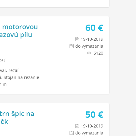
60
€
a motorovou
azovú pílu
19-10-2019
do vymazania
6120
osť
vať, rezať
. Stojan na rezanie
m m
50
€
trn špic na
ačk
19-10-2019
do vymazania