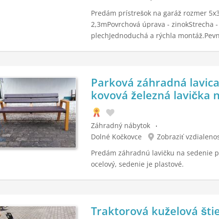
Predám prístrešok na garáž rozmer 5
2,3mPovrchová úprava - zinokStrecha -
plechJednoduchá a rýchla montáž.Pevn
Parková záhradná lavica
kovová železná lavička 
Záhradný nábytok
Dolné Kočkovce
Zobraziť vzdialeno
Predám záhradnú lavičku na sedenie pr
ocelový, sedenie je plastové.
Traktorová kuželová šti