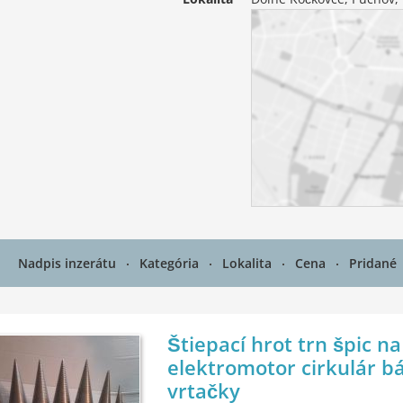
Nadpis inzerátu
Kategória
Lokalita
Cena
Pridané
Štiepací hrot trn špic na
elektromotor cirkulár b
vrtačky