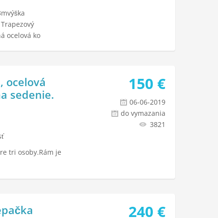
x3mvýška
 Trapezový
á ocelová ko
150
€
, ocelová
na sedenie.
06-06-2019
do vymazania
3821
sť
e tri osoby.Rám je
240
€
epačka