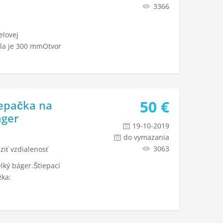
3366
elovej
ela je 300 mmOtvor
50
€
iepačka na
áger
19-10-2019
do vymazania
3063
ziť vzdialenosť
lký báger.Štiepací
žka: