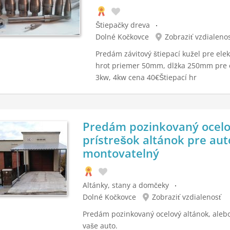
Štiepačky dreva
Dolné Kočkovce
Zobraziť vzdialeno
Predám závitový štiepací kužel pre ele
hrot priemer 50mm, dlžka 250mm pre e
3kw, 4kw cena 40€Štiepací hr
Predám pozinkovaný ocel
prístrešok altánok pre aut
montovatelný
Altánky, stany a domčeky
Dolné Kočkovce
Zobraziť vzdialenosť
Predám pozinkovaný ocelový altánok, alebo
vaše auto.