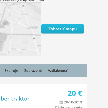
Zobraziť mapu
Expiruje
Zobrazené
Vzdialenosť
20
€
áber traktor
20-10-2019
do vymazania