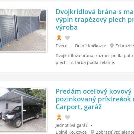
Dvojkrídlová brána s m
výpln trapézový plech 
výroba
Dvere
Dolné Kočkovce
Zobraziť 
Dvojkrídlová brána, rozmer podla potre
plech T7, farba podla zelanie.
Predám oceľový kovový
pozinkovaný prístrešok 
Carport, garáž
Jednotlivá garáž
Dolné Kočkovce
Zobraziť vzdialeno