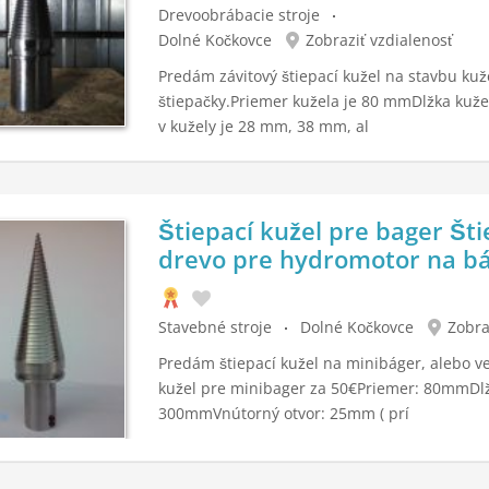
Drevoobrábacie stroje
Dolné Kočkovce
Zobraziť vzdialenosť
Predám závitový štiepací kužel na stavbu kuž
štiepačky.Priemer kužela je 80 mmDlžka kuž
v kužely je 28 mm, 38 mm, al
Štiepací kužel pre bager Št
drevo pre hydromotor na b
Stavebné stroje
Dolné Kočkovce
Zobra
Predám štiepací kužel na minibáger, alebo ve
kužel pre minibager za 50€Priemer: 80mmDl
300mmVnútorný otvor: 25mm ( prí