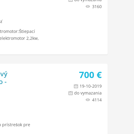
3160
sť
ktromotor:Štiepací
lektromotor 2,2kw,
700
€
ový
o -
19-10-2019
do vymazania
4114
 prístrešok pre