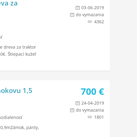
eva za
03-06-2019
do vymazania
4362
sť
e dreva za traktor
0€. Štiepací kužeľ
700
€
hokovu 1,5
24-04-2019
do vymazania
1801
vzdialenosť
 0,9mZámok, pánty,